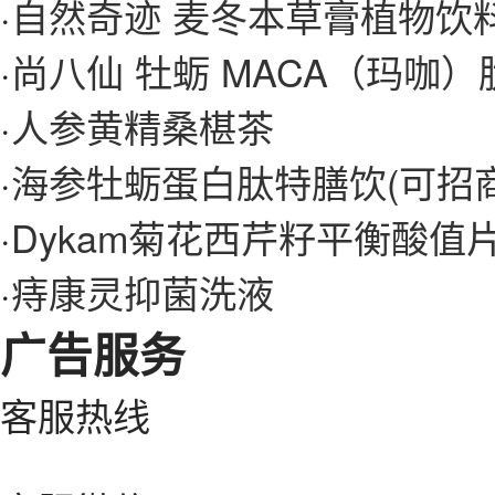
·
自然奇迹 麦冬本草膏植物饮
·
尚八仙 牡蛎 MACA（玛咖）
·
人参黄精桑椹茶
·
海参牡蛎蛋白肽特膳饮(可招
·
Dykam菊花西芹籽平衡酸值
·
痔康灵抑菌洗液
广告服务
客服热线