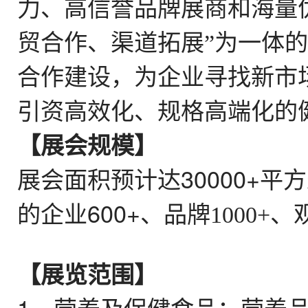
力、高信誉品牌展商和海量
贸合作、渠道拓展”为一体
合作建设，为企业寻找新市
引资高效化、规格高端化的
【
展会规模
】
展会面积
预计
达
3
0000
+
平方
的企业
600+、
品牌
1000+、
【
展览范围
】
1、
营养及保健食品：营养