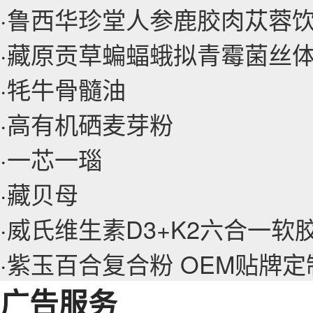
·
鲁西华珍堂人参鹿胶肉苁蓉
·
藏原贡草蝙蝠蛾拟青霉菌丝
·
牦牛骨髓油
·
高有机硒麦芽粉
·
一芯一瑙
·
藏贝母
·
威氏维生素D3+K2六合一软
·
紫玉百合复合粉 OEM贴牌
广告服务