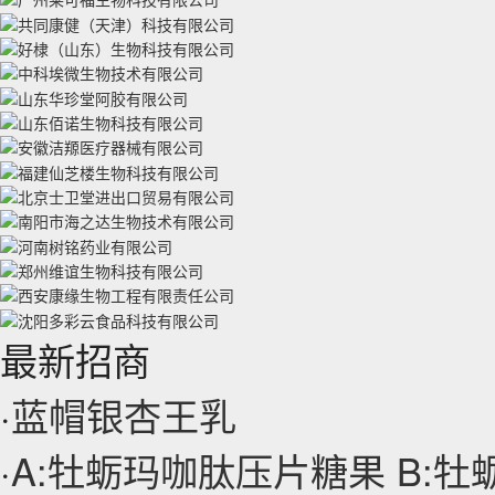
最新招商
·
蓝帽银杏王乳
·
A:牡蛎玛咖肽压片糖果 B: