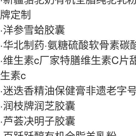
牌定制
·
洋参雪蛤胶囊
·
华北制药·氨糖硫酸软骨素碳
·
维生素c厂家特膳维生素C片
生素c
·
迷迭香精油保健膏非遗老字
·
润枝牌润芝胶囊
·
芦荟决明子胶囊
·
百跃跃醇有机全脂羊乳粉