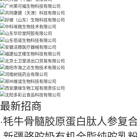
最新招商
·
牦牛骨髓胶原蛋白肽人参复
·
新疆骆驼奶有机全脂纯驼乳粉