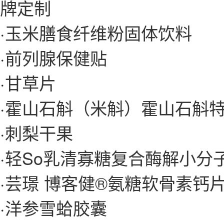
牌定制
·
玉米膳食纤维粉固体饮料
·
前列腺保健贴
·
甘草片
·
霍山石斛（米斛）霍山石斛
·
刺梨干果
·
轻So乳清寡糖复合酶解小分
·
芸璟 博客健®氨糖软骨素钙
·
洋参雪蛤胶囊