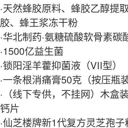
·
天然蜂胶原料、蜂胶乙醇提
胶、蜂王浆冻干粉
·
华北制药·氨糖硫酸软骨素碳
·
1500亿益生菌
·
锁阳淫羊藿抑菌液（VII型）
·
一条根消痛膏50克（按压瓶
·
（线下专供，不挂网）木盒装
钙片
·
仙芝楼牌新1代复方灵芝孢子